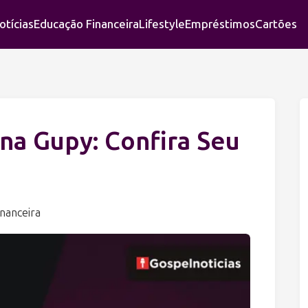
otícias
Educação Financeira
Lifestyle
Empréstimos
Cartões
na Gupy: Confira Seu
nanceira